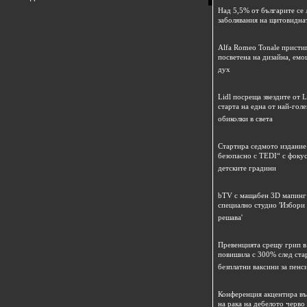
Над 5,5% от българите се 
заболявания на щитовидна
Alfa Romeo Tonale пристиг
посветена на дизайна, емо
дух
Lidl посреща звездите от L
старта на една от най-гол
обиколки в света
Стартира седмото издание
безопасно с TEDI“ с фокус
детските градини
bTV с мащабен 3D мапинг 
специално студио 'Избори
решава'
Превенцията срещу грип в 
повишила с 300% след ста
безплатни ваксини за пенс
Конференция акцентира в
на рака на дебелото черво