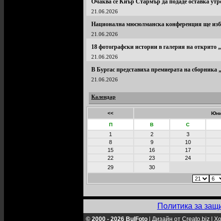
Очаква се Киър Стармър да подаде оставка утр
21.06.2026
Национална мюсюлманска конференция ще избе
21.06.2026
18 фотографски истории в галерия на открито 
21.06.2026
В Бургас представиха премиерата на сборника
21.06.2026
Календар
<<
Юни
П
В
С
1
2
3
8
9
10
15
16
17
22
23
24
29
30
Политика за защ
© 2000 - 2026 BulFoto
|
Дизайн от Creato.biz
|
Хо