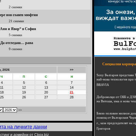
е
2 снимки
ре нов главен мюфтия
21 снимки
„Ани и Явор“ в София
5 снимки
 „Да отгледаш… рана
9 снимки
Специални корпора
, 2026
>>
Sony България представи 
Ч
П
С
Н
най-нова технология при 
4
5
6
7
BRAVIA
11
12
13
14
18
19
20
21
Доброволци от ОББ и ДЗИ
25
26
27
28
на Витоша, има и нова че
>>
Близо половин милион душ
помощ от Българския Черв
г., каза председателят на
ита на личните данни
Григоров
стинг и домейни от Cbox.biz