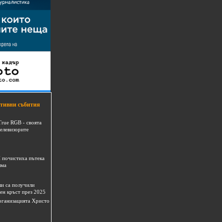
тивни събития
True RGB - своята
телевизорите
 почистиха пътека
шма
и са получили
ен кръст през 2025
 организацията Христо