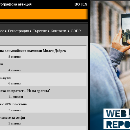
тографска агенция
BG
|
EN
део
Регистрация
Търсене
Kонтакти
GDPR
к на олимпийския шампион Милен Добрев
8 снимки
он
4 снимки
ългария
6 снимки
аха на протест - 'Не на дрогата'
11 снимки
е с 20% по-скъпа
7 снимки
 място за селфи
5 снимки