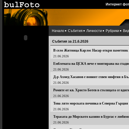
Интернет фо
Начало
Събития
Личности
Рубрики
Ви
Събития за 21.6.2026
В село Житница Карлос Насар откри паметни
21.06.2026
Емблемата на ЦСКА вече е монтирана на стади
21.06.2026
Д-р Ахмед Хасанов е новият глвен мюфтия в Б
21.06.2026
Ромите от кв. Христо Ботев в столицата се вдигн
21.06.2026
Това лято морската почивка в Северна Гърция 
21.06.2026
Терасата до Морското казино в Бургас е любимо
21.06.2026