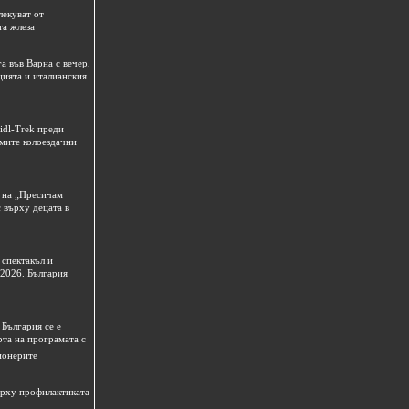
лекуват от
та жлеза
а във Варна с вечер,
цията и италианския
idl-Trek преди
емите колоездачни
 на „Пресичам
 върху децата в
спектакъл и
 2026. България
България се е
рта на програмата с
ионерите
ърху профилактиката