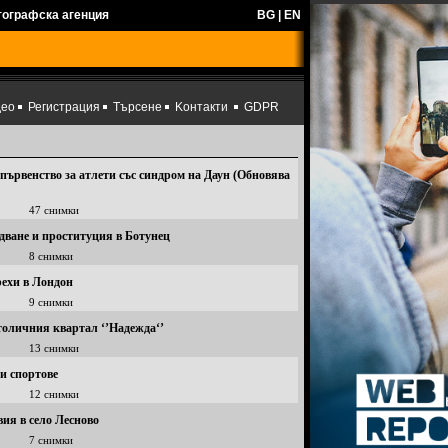
тографска агенция
BG
|
EN
део
Регистрация
Търсене
Kонтакти
GDPR
ървенство за атлети със синдром на Даун (Обновява
47 снимки
удване и проституция в Ботунец
8 снимки
рехи в Лондон
9 снимки
толичния квартал ‘’Надежда‘’
13 снимки
и спортове
12 снимки
ия в село Лесново
7 снимки