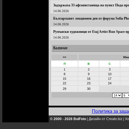
Задържаха 33 афганистаница на пункт Пода п
14.06.2026
Българският лекционен ден от форума Sofia Pho
14.06.2026
Румънски художници от Etaj Artist Run Space п
14.06.2026
Календар
<<
Юни
П
В
С
1
2
3
8
9
10
15
16
17
22
23
24
29
30
Политика за защ
© 2000 - 2026 BulFoto
|
Дизайн от Creato.biz
|
Хо