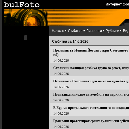
Интернет фо
Начало
Събития
Личности
Рубрики
Ви
Събития за 14.6.2026
Президентът Илияна Йотова откри Световното п
се!)
14.06.2026
Столични полицаи разбиха група за рекет, изн
14.06.2026
Отбелязоха Световният ден на колоездене без д
14.06.2026
Подпалиха няколко автомобила на паркинг в с
14.06.2026
В Бургас продължават състезаниятя по подводн
14.06.2026
Граждани протестират срещу хулигански действ
14.06.2026