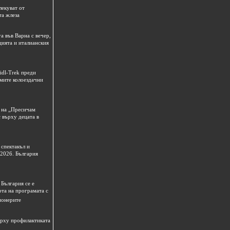
лекуват от
та жлеза
а във Варна с вечер,
цията и италианския
idl-Trek преди
емите колоездачни
 на „Пресичам
 върху децата в
спектакъл и
 2026. България
България се е
рта на програмата с
ионерите
ърху профилактиката