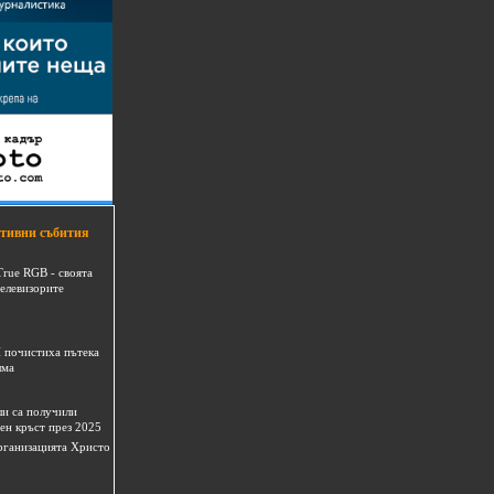
тивни събития
True RGB - своята
телевизорите
 почистиха пътека
шма
и са получили
ен кръст през 2025
 организацията Христо