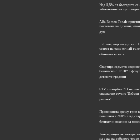
Над 5,5% от българите се 
заболявания на щитовидна
Alfa Romeo Tonale пристиг
посветена на дизайна, емо
дух
Lidl посреща звездите от L
старта на една от най-гол
обиколки в света
Стартира седмото издание
безопасно с TEDI“ с фокус
детските градини
bTV с мащабен 3D мапинг 
специално студио 'Избори
решава'
Превенцията срещу грип в 
повишила с 300% след ста
безплатни ваксини за пенс
Конференция акцентира в
на рака на дебелото черво