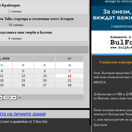
ри Крайморие
2 снимки
to Talks стартира в столичния хотел Астория
19 снимки
редставиха свои творби в Балчик
6 снимки
, 2026
>>
Специални корпора
Ч
П
С
Н
4
5
6
7
Sony България представи 
11
12
13
14
най-нова технология при 
18
19
20
21
BRAVIA
25
26
27
28
Доброволци от ОББ и ДЗИ
>>
на Витоша, има и нова че
Близо половин милион душ
ита на личните данни
помощ от Българския Черв
г., каза председателят на
стинг и домейни от Cbox.biz
Григоров