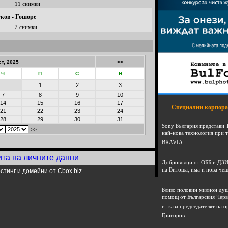
11 снимки
ков - Гошоре
2 снимки
ст, 2025
>>
Ч
П
С
Н
1
2
3
7
8
9
10
14
15
16
17
Специални корпора
21
22
23
24
28
29
30
31
Sony България представи 
>>
най-нова технология при 
BRAVIA
ита на личните данни
Доброволци от ОББ и ДЗИ
на Витоша, има и нова че
стинг и домейни от Cbox.biz
Близо половин милион душ
помощ от Българския Черв
г., каза председателят на
Григоров