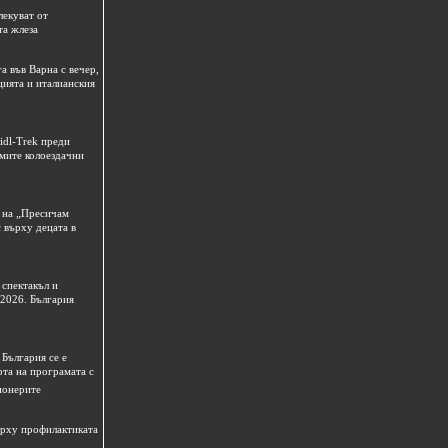
лекуват от
та жлеза
а във Варна с вечер,
цията и италианския
idl-Trek преди
емите колоездачни
 на „Пресичам
 върху децата в
спектакъл и
 2026. България
България се е
рта на програмата с
ионерите
ърху профилактиката