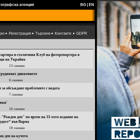
тографска агенция
BG
|
EN
део
Регистрация
Търсене
Kонтакти
GDPR
артира в столичния Клуб на фоторепортера в
ици на Украйна
13 снимки
трудняват движението
6 снимки
 за обсъждане проблемите с водата
7 снимки
пки'
16 снимки
Рожден ден" по време на 33-тото издание на
удост“ във Варна
18 снимки
я ден на кучето