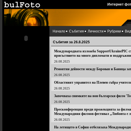
Интернет фо
Начало
Събития
Личности
Рубрики
Ви
Събития за 26.8.2025
Международната изложба SupportUkrainePIC ст
присъствието на много дипломати и поддръжн
26.08.2025
Ремонтни дейности между Борован и Баница за
26.08.2025
Областният управител на Плевен събра учители
26.08.2025
Започнаха снимките на нов български филм 'То
26.08.2025
Пресконференция преди прожекцията за филма "
Международния филмов фестивал „Любовта е л
26.08.2025
На летището в София отбелязаха Международни