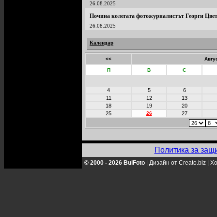
26.08.2025
Почина колегата фотожурналистът Георги Цвет
26.08.2025
Календар
<<
Авгу
П
В
С
4
5
6
11
12
13
18
19
20
25
26
27
Политика за защ
© 2000 - 2026 BulFoto
|
Дизайн от Creato.biz
|
Хо