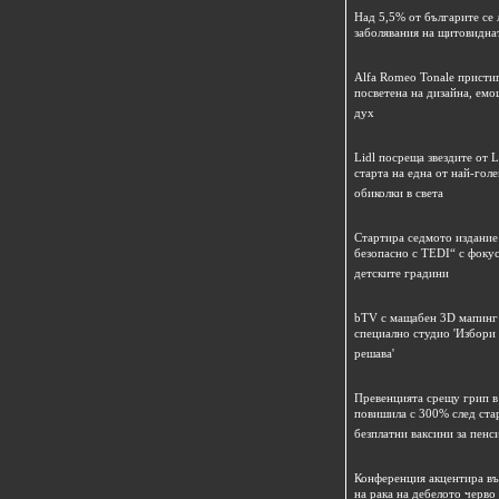
Над 5,5% от българите се 
заболявания на щитовидна
Alfa Romeo Tonale пристиг
посветена на дизайна, емо
дух
Lidl посреща звездите от L
старта на една от най-гол
обиколки в света
Стартира седмото издание
безопасно с TEDI“ с фокус
детските градини
bTV с мащабен 3D мапинг 
специално студио 'Избори
решава'
Превенцията срещу грип в 
повишила с 300% след ста
безплатни ваксини за пенс
Конференция акцентира в
на рака на дебелото черво