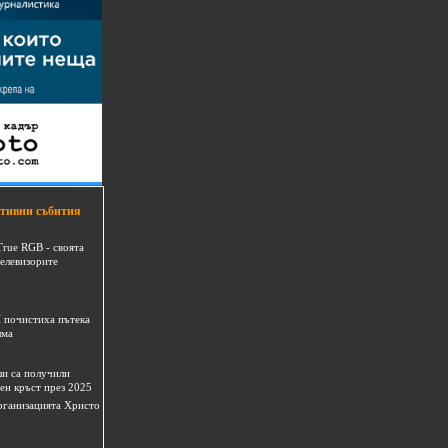
тивни събития
True RGB - своята
телевизорите
 почистиха пътека
шма
и са получили
ен кръст през 2025
 организацията Христо