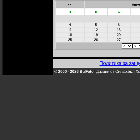
<<
Авгу
П
В
С
4
5
6
11
12
13
18
19
20
25
26
27
Политика за защ
© 2000 - 2026 BulFoto
|
Дизайн от Creato.biz
|
Хо