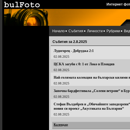
Интернет фо
Начало
Събития
Личности
Рубрики
Ви
Събития за 2.8.2025
Лудогорец - Добруджа 2:1
02.08.2025
ЦСКА загуби с 0: 1 от Локо в Пловдив
02.08.2025
Най-голямата колекция на български килими в
02.08.2025
Започна бардфестивала „Солени ветрове“ в Бур
02.08.2025
Стефан Вълдобрев и „Обичайните заподозрени“ 
новия си проект „Акустиката на България“
02.08.2025
Календар