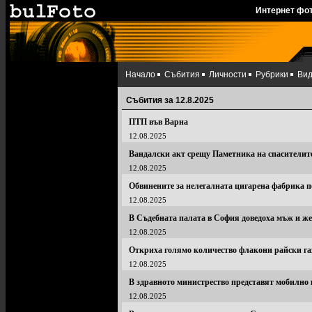
Интернет фо
Начало
Събития
Личности
Рубрики
Ви
Събития за 12.8.2025
ПТП във Варна
12.08.2025
Вандалски акт срещу Паметника на спасителите
12.08.2025
Обвинените за нелегалната цигарена фабрика п
12.08.2025
В Съдебната палата в София доведоха мъж и же
12.08.2025
Откриха голямо количество флакони райски га
12.08.2025
В здравното министрество представят мобилно 
12.08.2025