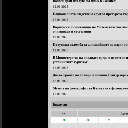
Военен дрон изплува на плаж в Созопол
12.08.2025
Националната следствена служба претърсва тър
12.08.2025
Варненски възпитаници на Математическа гимн
олимпиади и състезания
12.08.2025
Пътуваща изложба за олимпийците по науки го
12.08.2025
В Министерство на околната среда и водите се 
устойчивият туризъм"
12.08.2025
Двата фронта на пожара в община Сунгурларе 
12.08.2025
Музеят на фотографията Казанлък с фотоизло
12.08.2025
Календар
<<
Авгу
П
В
С