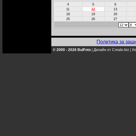
4
5
6
11
12
13
18
19
20
25
26
27
Политика за защ
© 2000 - 2026 BulFoto
|
Дизайн от Creato.biz
|
Хо