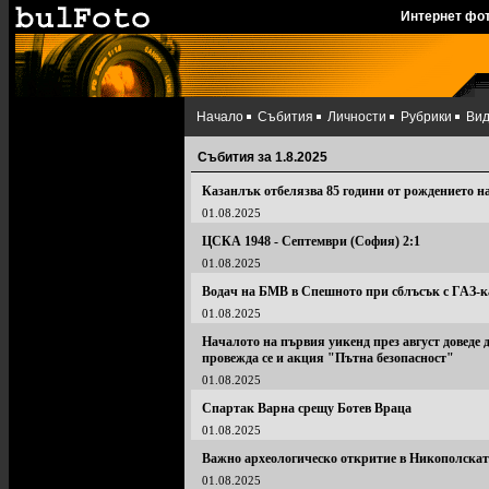
Интернет фо
Начало
Събития
Личности
Рубрики
Ви
Събития за 1.8.2025
Казанлък отбелязва 85 години от рождението н
01.08.2025
ЦСКА 1948 - Септември (София) 2:1
01.08.2025
Водач на БМВ в Спешното при сблъсък с ГАЗ-к
01.08.2025
Началото на първия уикенд през август доведе 
провежда се и акция "Пътна безопасност"
01.08.2025
Спартак Варна срещу Ботев Враца
01.08.2025
Важно археологическо откритие в Никополскат
01.08.2025