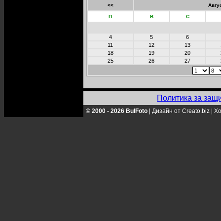
<<
Авгу
П
В
С
4
5
6
11
12
13
18
19
20
25
26
27
Политика за защ
© 2000 - 2026 BulFoto
|
Дизайн от Creato.biz
|
Хо