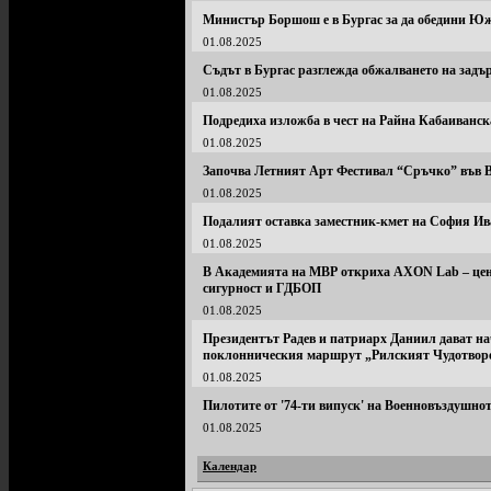
Министър Боршош е в Бургас за да обедини Ю
01.08.2025
Съдът в Бургас разглежда обжалването на задъ
01.08.2025
Подредиха изложба в чест на Райна Кабаиванск
01.08.2025
Започва Летният Арт Фестивал “Сръчко” във 
01.08.2025
Подалият оставка заместник-кмет на София Ив
01.08.2025
В Академията на МВР откриха AXON Lab – цент
сигурност и ГДБОП
01.08.2025
Президентът Радев и патриарх Даниил дават на
поклонническия маршрут „Рилският Чудот
01.08.2025
Пилотите от '74-ти випуск' на Военновъздушно
01.08.2025
Календар