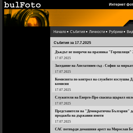
Интернет фо
Начало
Събития
Личности
Рубрики
Ви
Събития за 17.7.2025
Дъждът не попречи на празника "Горешляци" 
17.07.2025
Заседание на Апелативен съд - София за мярка
17.07.2025
Комисията по контрол на службите изслушва 
комисия
17.07.2025
Служители на Енерго-Про спасиха щъркел опле
17.07.2025
Представители на "Демократична България" да
продажба на държавни имоти
17.07.2025
САС потвърди домашния арест на Мирослав Бе