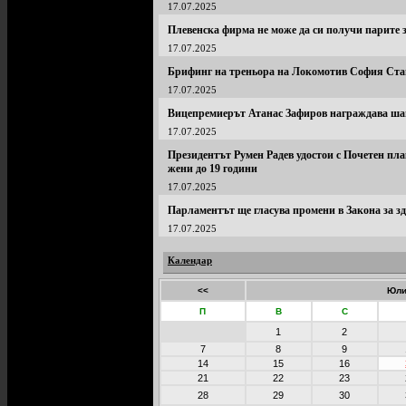
17.07.2025
Плевенска фирма не може да си получи парите
17.07.2025
Брифинг на треньора на Локомотив София Ста
17.07.2025
Вицепремиерът Атанас Зафиров награждава ша
17.07.2025
Президентът Румен Радев удостои с Почетен пл
жени до 19 години
17.07.2025
Парламентът ще гласува промени в Закона за з
17.07.2025
Календар
<<
Юли
П
В
С
1
2
7
8
9
14
15
16
21
22
23
28
29
30