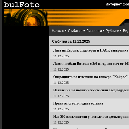
Интернет фо
Начало
Събития
Личности
Рубрики
Ви
Събития за 11.12.2025
Лига на Европа: Лудогорец и ПАОК завършиха 
11.12.2025
Левски победи Витоша с 3:0 в първия мач от 1
11.12.2025
Операцията по изтегляне на танкера "Кайрос"
11.12.2025
Изявления на политическите сили след подаден
11.12.2025
Правителството подава оставка
11.12.2025
Над 500 изпълнители участват във фолклорни
11.12.2025