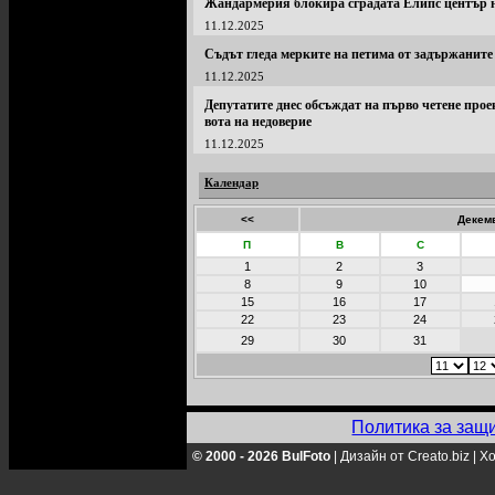
Жандармерия блокира сградата Елипс център 
11.12.2025
Съдът гледа мерките на петима от задържаните
11.12.2025
Депутатите днес обсъждат на първо четене про
вота на недоверие
11.12.2025
Календар
<<
Декемв
П
В
С
1
2
3
8
9
10
15
16
17
22
23
24
29
30
31
Политика за защ
© 2000 - 2026 BulFoto
|
Дизайн от Creato.biz
|
Хо