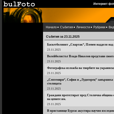
Интернет фо
Начало
Събития
Личности
Рубрики
Ви
Събития за 23.11.2025
Баскетболният „Спартак“, Плевен надделя над 
23.11.2025
Волейболистът Владо Николов представи своят
23.11.2025
Фотографска изложба на творбите на украинск
23.11.2025
„Септември“, София и „Лудогорец“ завършиха п
столицата
23.11.2025
Граждани протестират пред Столична община с
на цените им.
23.11.2025
В пристанище Бургас акустира научно изследоват