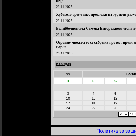
нефт
23.11.2025
Хубавото време днес предложи на туристи разх
23.11.2025
Волейболистката Симона Бакърджиева стана н
23.11.2025
Огромно множество се събра на протест преди 
Варна
23.11.2025
Календар
<<
Ноемв
П
В
С
3
4
5
10
11
12
17
18
19
24
25
26
Политика за защ