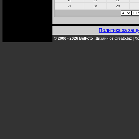
20
21
22
27
28
29
Политика за защ
© 2000 - 2026 BulFoto
|
Дизайн от Creato.biz
|
Хо