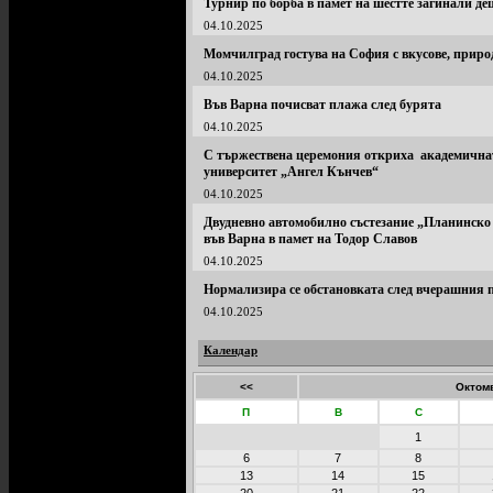
Турнир по борба в памет на шестте загинали де
04.10.2025
Момчилград гостува на София с вкусове, приро
04.10.2025
Във Варна почисват плажа след бурята
04.10.2025
С тържествена церемония откриха академичнат
университет „Ангел Кънчев“
04.10.2025
Двудневно автомобилно състезание „Планинско
във Варна в памет на Тодор Славов
04.10.2025
Нормализира се обстановката след вчерашния п
04.10.2025
Календар
<<
Октомв
П
В
С
1
6
7
8
13
14
15