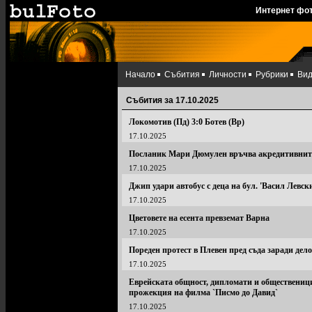
Интернет фо
Начало
Събития
Личности
Рубрики
Ви
Събития за 17.10.2025
Локомотив (Пд) 3:0 Ботев (Вр)
17.10.2025
Посланик Мари Дюмулен връчва акредитивните
17.10.2025
Джип удари автобус с деца на бул. 'Васил Левск
17.10.2025
Цветовете на есента превземат Варна
17.10.2025
Пореден протест в Плевен пред съда заради дел
17.10.2025
Еврейската общност, дипломати и общественици 
прожекция на филма `Писмо до Давид`
17.10.2025