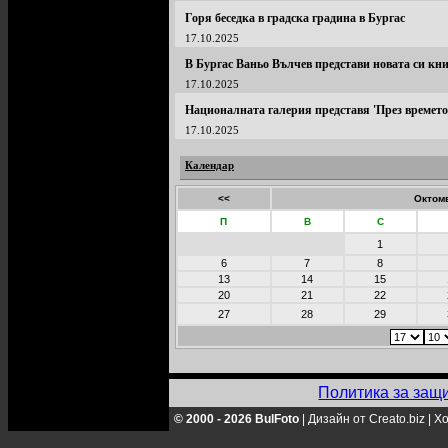
Горя беседка в градска градина в Бургас
17.10.2025
В Бургас Ваньо Вълчев представи новата си кн
17.10.2025
Националната галерия представя 'През времето
17.10.2025
Календар
<<
Октомв
П
В
С
1
6
7
8
13
14
15
20
21
22
27
28
29
Политика за защ
© 2000 - 2026 BulFoto
|
Дизайн от Creato.biz
|
Хо