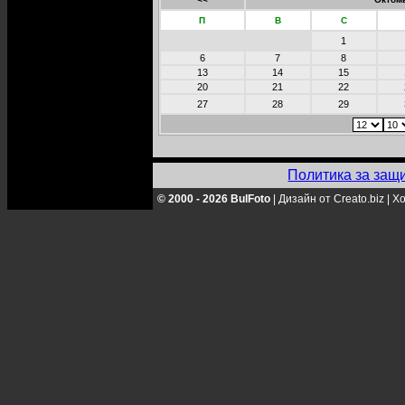
П
В
С
1
6
7
8
13
14
15
20
21
22
27
28
29
Политика за защ
© 2000 - 2026 BulFoto
|
Дизайн от Creato.biz
|
Хо