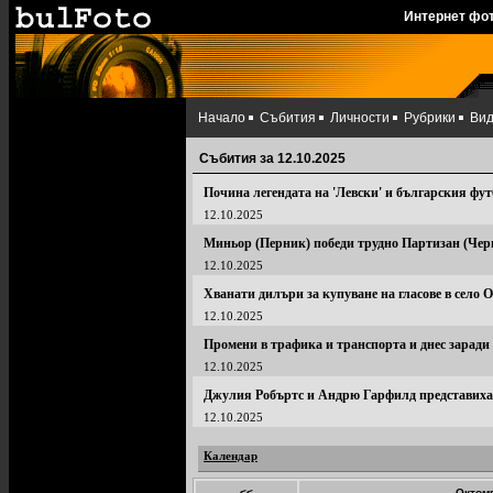
Интернет фо
Начало
Събития
Личности
Рубрики
Ви
Събития за 12.10.2025
Почина легендата на 'Левски' и българския фу
12.10.2025
Миньор (Перник) победи трудно Партизан (Черве
12.10.2025
Хванати дилъри за купуване на гласове в село 
12.10.2025
Промени в трафика и транспорта и днес зарад
12.10.2025
Джулия Робъртс и Андрю Гарфилд представиха ф
12.10.2025
Календар
<<
Октомв