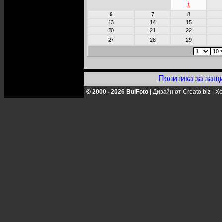
1
6
7
8
13
14
15
20
21
22
27
28
29
Политика за защ
© 2000 - 2026 BulFoto
|
Дизайн от Creato.biz
|
Хо