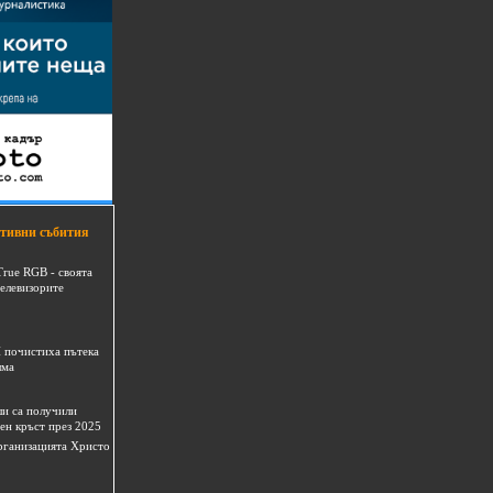
тивни събития
True RGB - своята
телевизорите
 почистиха пътека
шма
и са получили
ен кръст през 2025
 организацията Христо