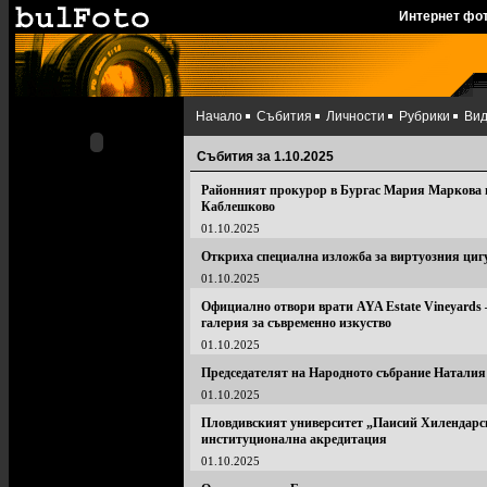
Интернет фо
Начало
Събития
Личности
Рубрики
Ви
Събития за 1.10.2025
Районният прокурор в Бургас Мария Маркова пр
Каблешково
01.10.2025
Откриха специална изложба за виртуозния циг
01.10.2025
Официално отвори врати AYA Estate Vineyards –
галерия за съвременно изкуство
01.10.2025
Председателят на Народното събрание Наталия
01.10.2025
Пловдивският университет „Паисий Хилендарск
институционална акредитация
01.10.2025