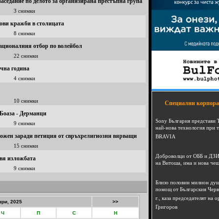
аседание по делото за организирана престъпна група
3 снимки
ови кражби в столицата
8 снимки
националния отбор по волейбол
22 снимки
чна година
4 снимки
10 снимки
Специални корпора
Боаза - Дерманци
Sony България представи 
9 снимки
най-нова технология при 
щожен заради петиция от свръхрелигиозни вярващи
BRAVIA
15 снимки
Доброволци от ОББ и ДЗИ
вя изложбата
на Витоша, има и нова че
9 снимки
Близо половин милион душ
помощ от Българския Черв
г., каза председателят на
ри, 2025
>>
Григоров
Ч
П
С
Н