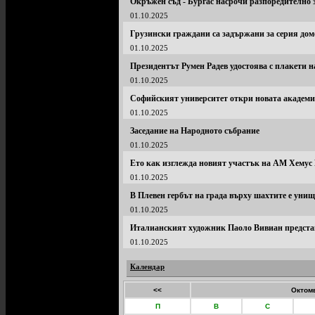
Окръжен съд - Бургас насрочи разпоредително з
01.10.2025
Грузински граждани са задържани за серия дом
01.10.2025
Президентът Румен Радев удостоява с плакети 
01.10.2025
Софийският университет откри новата академи
01.10.2025
Заседание на Народното събрание
01.10.2025
Ето как изглежда новият участък на АМ Хемус 
01.10.2025
В Плевен гербът на града върху шахтите е уни
01.10.2025
Италианският художник Паоло Вивиан предста
01.10.2025
Календар
<<
Октомв
П
В
С