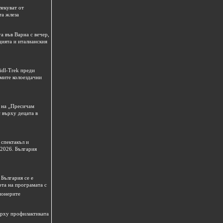
лекуват от
та жлеза
а във Варна с вечер,
цията и италианския
idl-Trek преди
емите колоездачни
 на „Пресичам
 върху децата в
спектакъл и
 2026. България
България се е
рта на програмата с
ионерите
ърху профилактиката