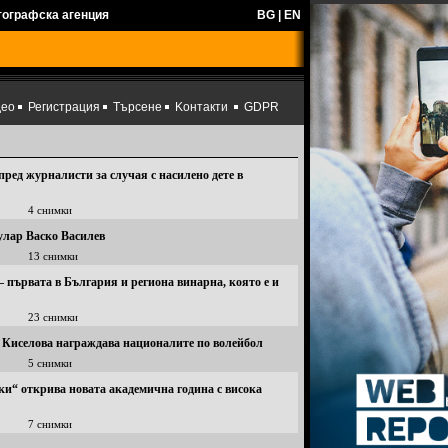
тографска агенция
BG
|
EN
део
Регистрация
Търсене
Kонтакти
GDPR
ед журналисти за случая с насилено дете в
4 снимки
улар Васко Василев
13 снимки
 първата в България и региона винарна, която е и
23 снимки
 Киселова награждава националите по волейбол
5 снимки
и“ открива новата академична година с висока
7 снимки