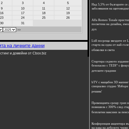
2
3
4
5
Над 5,5% от българите се 
9
10
11
12
заболявания на щитовидна
16
17
18
19
23
24
25
26
Alfa Romeo Tonale пристиг
30
31
посветена на дизайна, емо
дух
>>
Lidl посреща звездите от L
старта на една от най-гол
ита на личните данни
обиколки в света
стинг и домейни от Cbox.biz
Стартира седмото издание
безопасно с TEDI“ с фокус
детските градини
bTV с мащабен 3D мапинг 
специално студио 'Избори
решава'
Превенцията срещу грип в 
повишила с 300% след ста
безплатни ваксини за пенс
Конференция акцентира в
на рака на дебелото черво