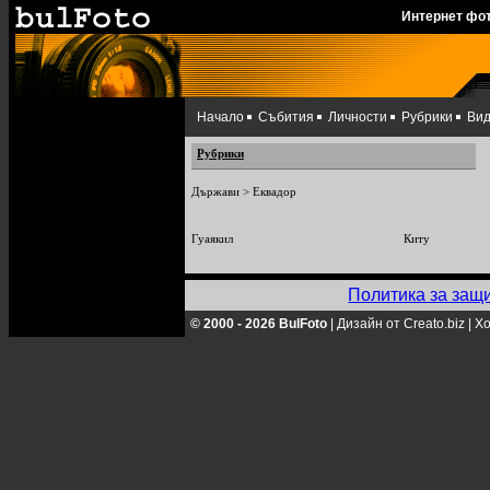
Интернет фо
Начало
Събития
Личности
Рубрики
Ви
Рубрики
Държави
>
Еквадор
Гуаякил
Киту
Политика за защ
© 2000 - 2026 BulFoto
|
Дизайн от Creato.biz
|
Хо